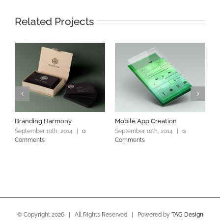
Related Projects
Branding Harmony
Mobile App Creation
L
September 10th, 2014
|
0
September 10th, 2014
|
0
S
Comments
Comments
C
© Copyright
2026 | All Rights Reserved | Powered by
TAG Design