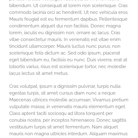
bibendum. Ut consequat at lorem non scelerisque. Cras
commodo lacinia orci ac hendrerit. Ut nec vehicula eros.
Mauris feugiat est eu fermentum dapibus. Pellentesque
condimentum aliquet dui non facilisis. Donec magna
lorem, iaculis eu dignissim non, ornare ac lacus. Cras
vitae consectetur mauris. In venenatis est vitae enim
tincidunt ullamcorper. Mauris luctus nunc purus, non
scelerisque felis dictum ac. Sed odio ipsum, placerat
eget bibendum eu, facilisis eu nunc. Duis viverra, erat at
lobortis varius, risus est scelerisque tortor, nec molestie
lacus lectus sit amet metus.
Cras volutpat, ipsum a dignissim pulvinar, turpis nulla
egestas turpis, sit amet cursus diam nunc a neque.
Maecenas ultrices molestie accumsan. Vivamus pretium
vulputate massa, in venenatis mauris elementum eget.
Class aptent taciti sociosqu ad litora torquent per
conubia nostra, per inceptos himenaeos. Donec sagittis
vestibulum turpis sit amet fermentum. Nam aliquet
mauris non magna ultricies interdum. Aliquam maximus