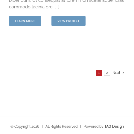
bibendum. Ut consequat at lorem non scelerisque. Cras
commodo lacinia orci [...]
LEARN MORE
VIEW PROJECT
1
2
Next
© Copyright
2026 | All Rights Reserved | Powered by
TAG Design