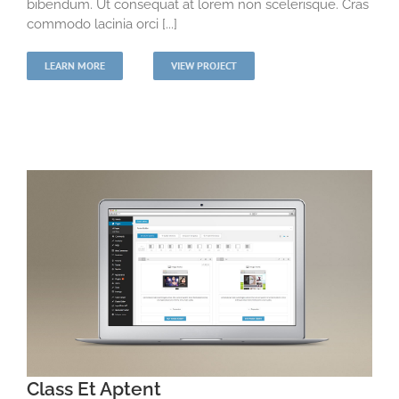
bibendum. Ut consequat at lorem non scelerisque. Cras
commodo lacinia orci [...]
LEARN MORE
VIEW PROJECT
Class Et Aptent